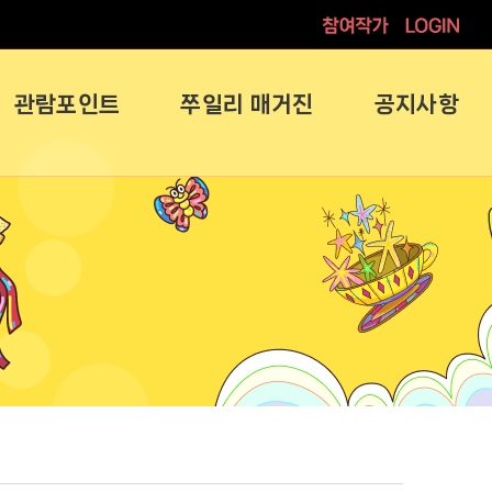
참여작가
로그인
관람포인트
쭈일리 매거진
공지사항