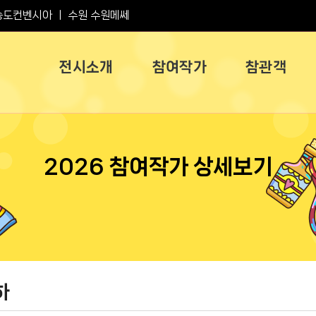
송도컨벤시아
ㅣ
수원 수원메쎄
전시소개
참여작가
참관객
2026 참여작가 상세보기
하