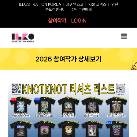
Skip
ILLUSTRATION KOREA ㅣ
대구 엑스코
ㅣ
서울 코엑스
ㅣ
인천
송도컨벤시아
ㅣ
수원 수원메쎄
to
content
참여작가
로그인
2026 참여작가 상세보기