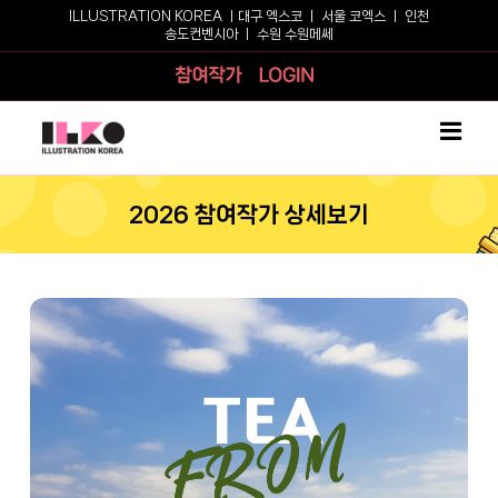
Skip
ILLUSTRATION KOREA ㅣ
대구 엑스코
ㅣ
서울 코엑스
ㅣ
인천
송도컨벤시아
ㅣ
수원 수원메쎄
to
content
참여작가
로그인
2026 참여작가 상세보기