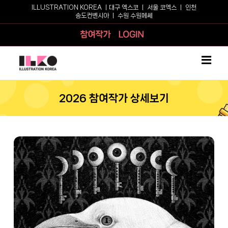
Skip
ILLUSTRATION KOREA ㅣ
대구 엑스코
ㅣ
서울 코엑스
ㅣ
인천
송도컨벤시아
ㅣ
수원 수원메쎄
to
content
참여작가
로그인
2026 참여작가 상세보기