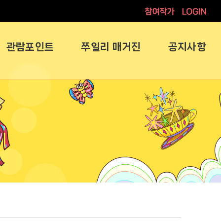
참여작가
로그인
관람포인트
쭈일리 매거진
공지사항