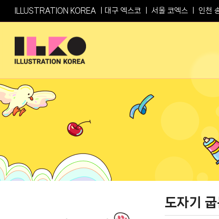
Skip
ILLUSTRATION KOREA ㅣ
대구 엑스코
ㅣ
서울 코엑스
ㅣ
인천 
to
content
도자기 굽