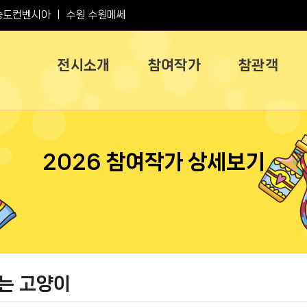
송도컨벤시아
ㅣ
수원 수원메쎄
전시소개
참여작가
참관객
2026 참여작가 상세보기
는 고양이