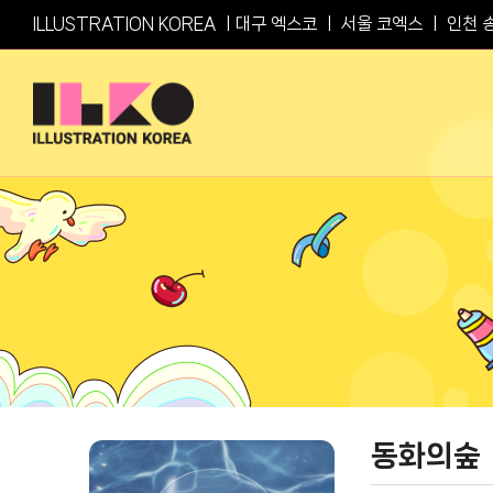
Skip
ILLUSTRATION KOREA ㅣ
대구 엑스코
ㅣ
서울 코엑스
ㅣ
인천 
to
content
동화의숲