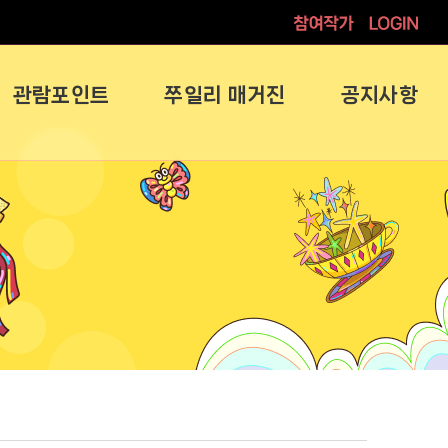
참여작가
로그인
관람포인트
쭈일리 매거진
공지사항