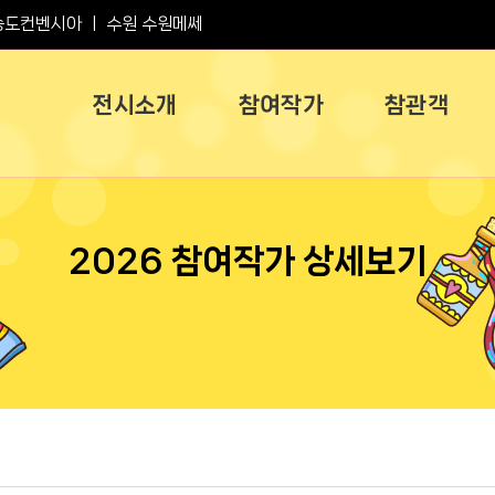
송도컨벤시아
ㅣ
수원 수원메쎄
전시소개
참여작가
참관객
2026 참여작가 상세보기