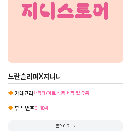
노란슬리퍼X지니니
카테고리
캐릭터/아트 상품 제작 및 유통
부스 번호
B-104
홈페이지 →