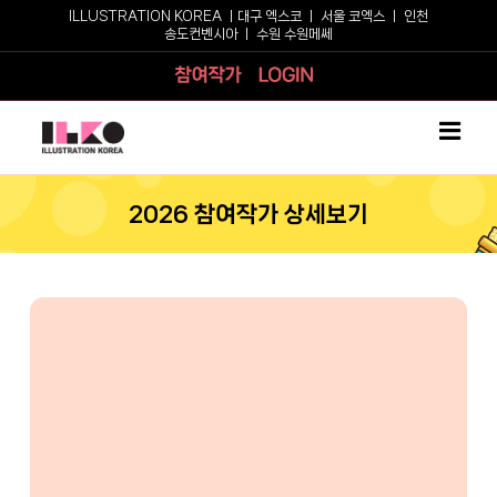
Skip
ILLUSTRATION KOREA ㅣ
대구 엑스코
ㅣ
서울 코엑스
ㅣ
인천
송도컨벤시아
ㅣ
수원 수원메쎄
to
content
참여작가
로그인
2026 참여작가 상세보기