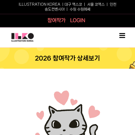
Skip
ILLUSTRATION KOREA ㅣ
대구 엑스코
ㅣ
서울 코엑스
ㅣ
인천
송도컨벤시아
ㅣ
수원 수원메쎄
to
content
참여작가
로그인
2026 참여작가 상세보기