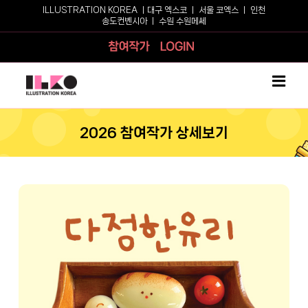
Skip
ILLUSTRATION KOREA ㅣ
대구 엑스코
ㅣ
서울 코엑스
ㅣ
인천
송도컨벤시아
ㅣ
수원 수원메쎄
to
content
참여작가
로그인
2026 참여작가 상세보기