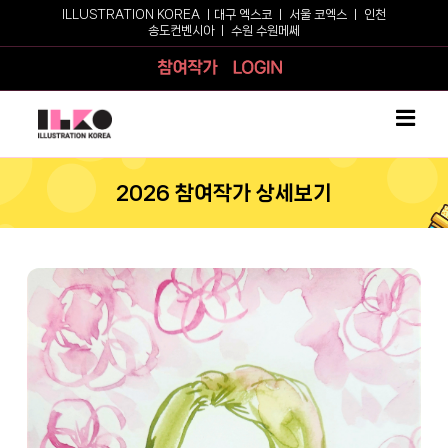
Skip
ILLUSTRATION KOREA ㅣ
대구 엑스코
ㅣ
서울 코엑스
ㅣ
인천
송도컨벤시아
ㅣ
수원 수원메쎄
to
content
참여작가
로그인
2026 참여작가 상세보기