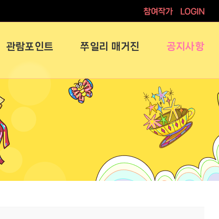
참여작가
로그인
관람포인트
쭈일리 매거진
공지사항