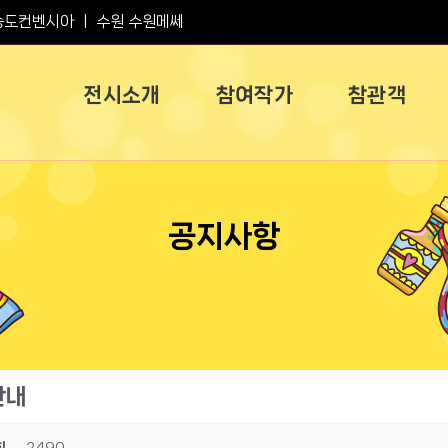
송도컨벤시아
ㅣ
수원 수원메쎄
전시소개
참여작가
참관객
공지사항
안내