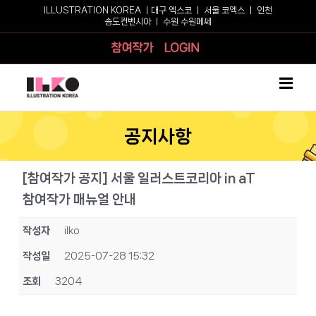
Skip
ILLUSTRATION KOREA ㅣ
대구 엑스코
ㅣ
서울 코엑스
ㅣ
인천
송도컨벤시아
ㅣ
수원 수원메쎄
to
content
참여작가
로그인
공지사항
[참여작가 공지] 서울 일러스트코리아 in aT
참여작가 매뉴얼 안내
작성자
ilko
작성일
2025-07-28 15:32
조회
3204