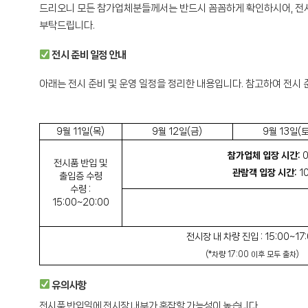
드리오니 모든 참가업체분들께서는 반드시 꼼꼼하게 확인하시어, 전시
부탁드립니다.
전시 준비 일정 안내
아래는 전시 준비 및 운영 일정을 정리한 내용입니다. 참고하여 전시
9월 11일(목)
9월 12일(금)
9월 13일(토
참가업체 입장 시간:
0
전시품 반입 및
관람객 입장 시간:
10
출입증 수령
수령 :
15:00~20:00
전시장 내 차량 진입 : 15:00~17
(*차량 17:00 이후 모두 출차)
유의사항
전시품 반입일에 전시장 내부가 혼잡할 가능성이 높습니다.