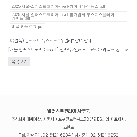
2025-서울-일러스트코리아-in-aT-참여작가-매뉴얼.pdf
2025-서울-일러스트코리아-in-aT-참가업체-부스디스플레이-
가이드.pdf
비품-카탈로그.pdf
«
(필독) 일러스트 뉴스레터 "쭈일리" 참여 안내
[서울 일러스트코리아 in aT] 젤라뷰x일러스트코리아 캐릭터 공모전 안내
»
목록보기
일러스트코리아 사무국
주식회사 메쎄이상.
서울시 마포구 월드컵북로58길 9 ES타워
대표이사.
조원표
Tel.
관람문의. 02-6121-6234 / 참가문의. 02-6121-6252