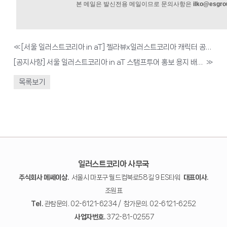
본 메일은 발신전용 메일이므로 문의사항은
ilko@esgro
«
[서울 일러스트코리아 in aT] 젤라뷰x일러스트코리아 캐릭터 공모전 안내
[공지사항] 서울 일러스트코리아 in aT 스탬프투어 홍보 용지 배치 안내의 건
»
목록보기
일러스트코리아 사무국
주식회사 메쎄이상.
서울시 마포구 월드컵북로58길 9 ES타워
대표이사.
조원표
Tel.
관람문의. 02-6121-6234 / 참가문의. 02-6121-6252
사업자번호.
372-81-02557