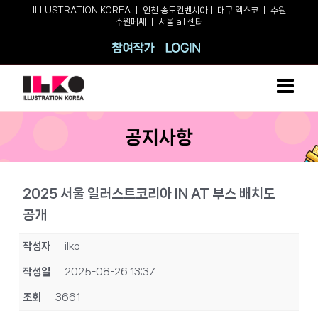
Skip
ILLUSTRATION KOREA ㅣ
인천 송도컨벤시아
ㅣ
대구 엑스코
ㅣ
수원
수원메쎄
ㅣ
서울 aT센터
to
content
참여작가
로그인
공지사항
2025 서울 일러스트코리아 IN AT 부스 배치도
공개
작성자
ilko
작성일
2025-08-26 13:37
조회
3661