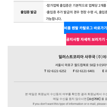
-참가업체 출입증은 기본적으로 업체당 2개를
출입증 발급
-출입증 추가 발급의 경우 현장 수령 시, 출입
가능합니다.
비품 렌탈 카탈로그 바로가기
공지사항 자세히 보러가기 
일러스트코리아 사무국
(주)
서울시 마포구 월드컵북로 58길 9 ES타워 
T
02-6121-6252
F
02-6121-6401
E
i
본 메일은 회원님의 수신동의 여부를 확인한 결과 회원님께서 
메일 수신을 원치 않으시면
를 
[수신거부]
If you don't want this type of information or e-mail, please 