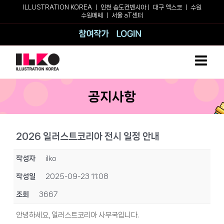
Skip
ILLUSTRATION KOREA ㅣ
인천 송도컨벤시아
ㅣ
대구 엑스코
ㅣ
수원
수원메쎄
ㅣ
서울 aT센터
to
content
참여작가
로그인
공지사항
2026 일러스트코리아 전시 일정 안내
작성자
ilko
작성일
2025-09-23 11:08
조회
3667
안녕하세요, 일러스트코리아 사무국입니다.