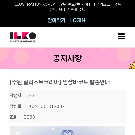
Skip
ILLUSTRATION KOREA ㅣ
인천 송도컨벤시아
ㅣ
대구 엑스코
ㅣ
수원
수원메쎄
ㅣ
서울 aT센터
to
content
참여작가
로그인
공지사항
[수원 일러스트코리아] 입장바코드 발송안내
작성자
ilko
작성일
2024-08-31 23:17
조회
5533