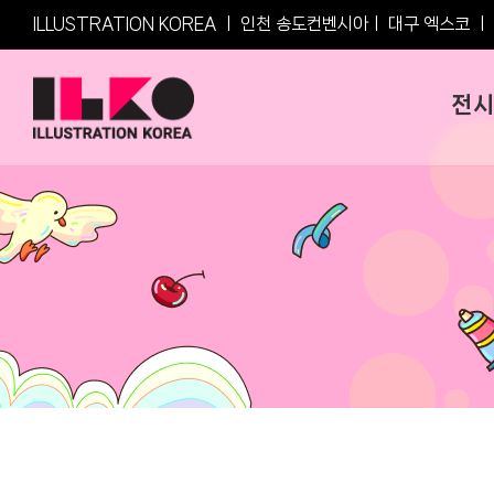
Skip
ILLUSTRATION KOREA ㅣ
인천 송도컨벤시아
ㅣ
대구 엑스코
ㅣ
to
content
전시