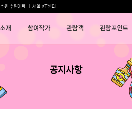
수원 수원메쎄
ㅣ
서울 aT센터
소개
참여작가
관람객
관람포인트
공지사항