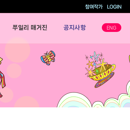
참여작가
로그인
쭈일리 매거진
공지사항
ENG