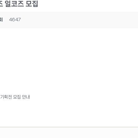
즈 일코즈 모집
회
4647
 기획전 모집 안내