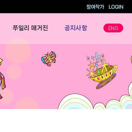
참여작가
로그인
쭈일리 매거진
공지사항
ENG