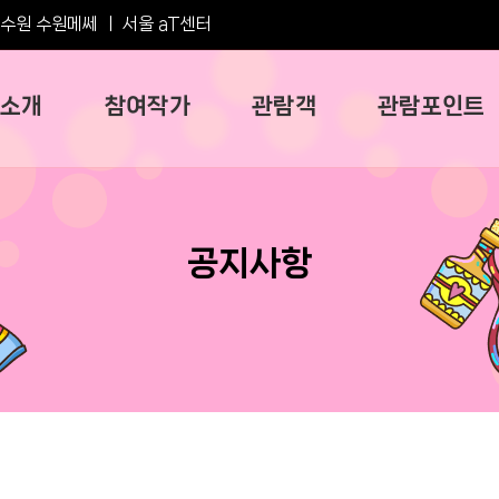
수원 수원메쎄
ㅣ
서울 aT센터
소개
참여작가
관람객
관람포인트
공지사항