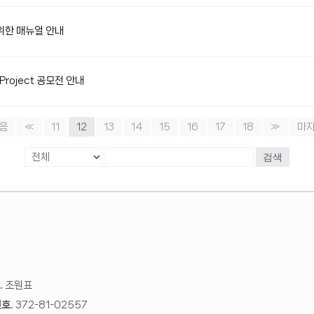
위한 매뉴얼 안내
Project 공모전 안내
음
«
11
12
13
14
15
16
17
18
»
마
검색
.
조원표
호.
372-81-02557