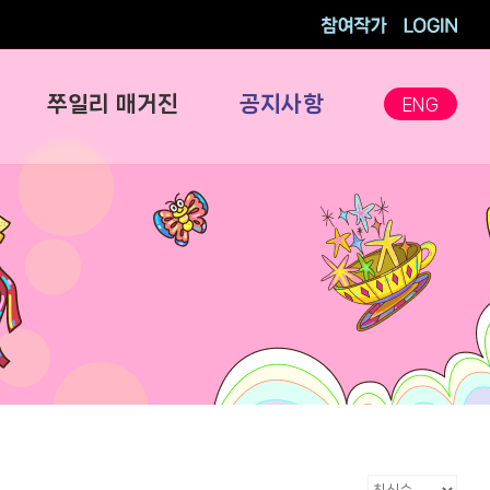
참여작가
로그인
쭈일리 매거진
공지사항
ENG