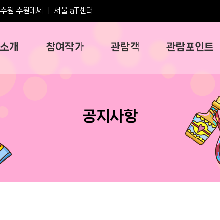
수원 수원메쎄
ㅣ
서울 aT센터
소개
참여작가
관람객
관람포인트
공지사항