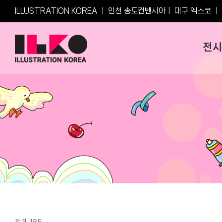
Skip
ILLUSTRATION KOREA ㅣ
인천 송도컨벤시아
ㅣ
대구 엑스코
ㅣ
to
content
전시