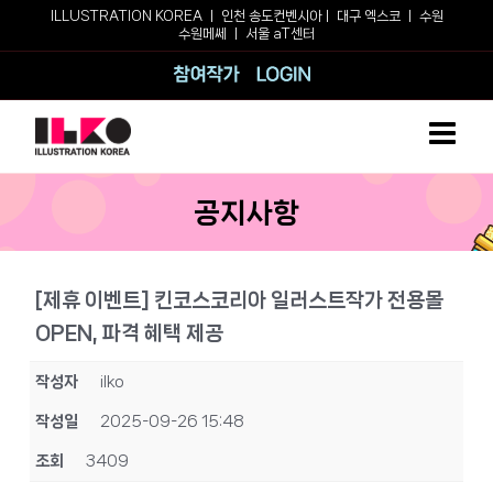
Skip
ILLUSTRATION KOREA ㅣ
인천 송도컨벤시아
ㅣ
대구 엑스코
ㅣ
수원
수원메쎄
ㅣ
서울 aT센터
to
content
참여작가
로그인
공지사항
[제휴 이벤트] 킨코스코리아 일러스트작가 전용몰
OPEN, 파격 혜택 제공
작성자
ilko
작성일
2025-09-26 15:48
조회
3409