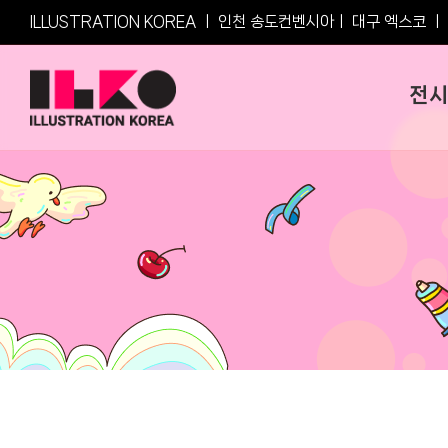
Skip
ILLUSTRATION KOREA ㅣ
인천 송도컨벤시아
ㅣ
대구 엑스코
ㅣ
to
content
전시