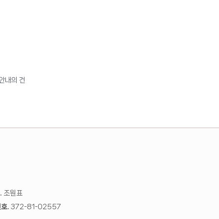
 안내의 건
.
조원표
호.
372-81-02557