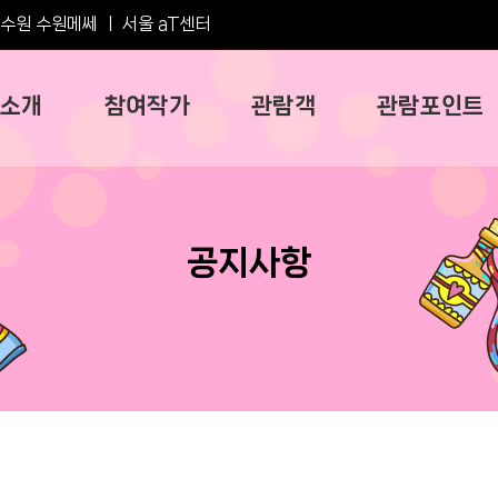
수원 수원메쎄
ㅣ
서울 aT센터
소개
참여작가
관람객
관람포인트
공지사항