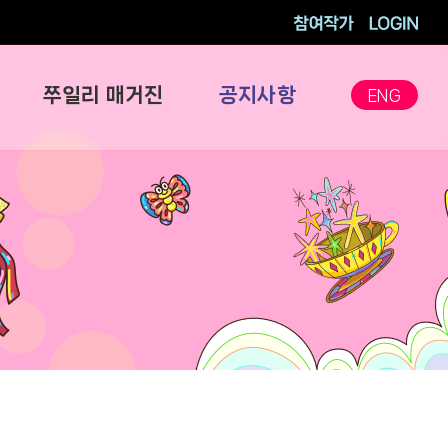
참여작가
로그인
쭈일리 매거진
공지사항
ENG