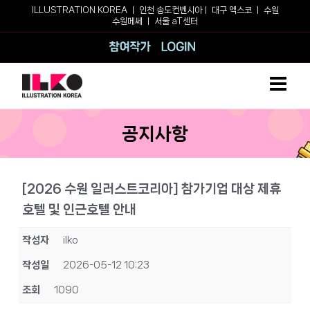
Skip
ILLUSTRATION KOREA ㅣ
인천 송도컨벤시아
ㅣ
대구 엑스코
ㅣ
수원
수원메쎄
ㅣ
서울 aT센터
to
content
참여작가
로그인
공지사항
[2026 수원 일러스트코리아] 참가기업 대상 제휴
호텔 및 인근호텔 안내
작성자
ilko
작성일
2026-05-12 10:23
조회
1090