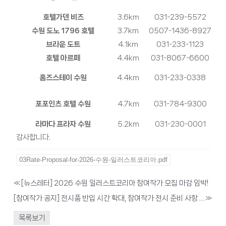
호텔가덴
비즈
3.6km
031-239-5572
수원
도노
1796
호텔
3.7km
0507-1436-8927
브라운 도트
4.1km
031-233-1123
호텔
아르떼
4.4km
031-8067-6600
홈즈스테이
수원
4.4km
031-233-0338
포포인츠
호텔 수원
4.7km
031-784-9300
라마다
프라자
수원
5.2km
031-230-0001
감사합니다.
03Rate-Proposal-for-2026-수원-일러스트코리아.pdf
«
[뉴스레터] 2026 수원 일러스트코리아 참여작가 모집 마감 임박!
[참여작가 공지] 전시품 반입 시간 확대, 참여작가 전시 준비 사항 안내의 건
»
목록보기