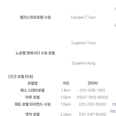
벨라스위트호텔 수원
Double / Twin
Superior Twin
노보텔 앰배서더 수원 호텔
Superior King
[인근 호텔 안내]
호텔명
거리
연락처
에스
스테이호텔
1.1km
031-258-1150
마루 호텔
1.5km
0507-1315-8005
해든
호텔 하이엔드 수원
1.5km
031-230-6000
h
ht
명작 호텔
2.0km
031-247-6000