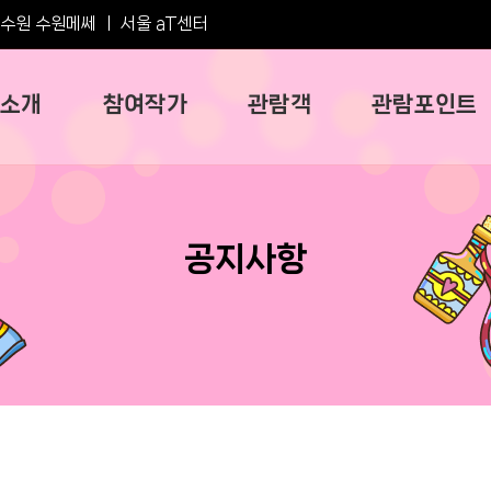
수원 수원메쎄
ㅣ
서울 aT센터
소개
참여작가
관람객
관람포인트
공지사항