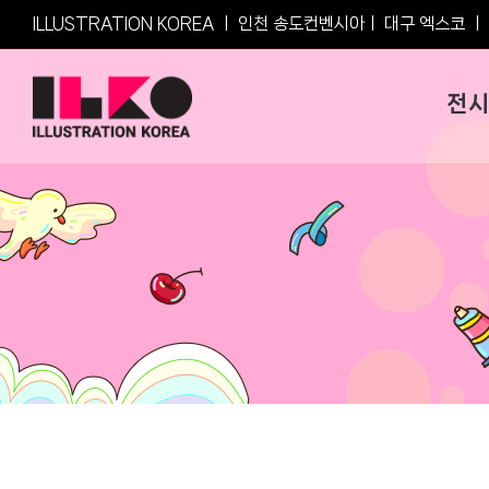
Skip
ILLUSTRATION KOREA ㅣ
인천 송도컨벤시아
ㅣ
대구 엑스코
ㅣ
to
content
전시