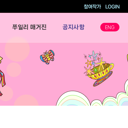
참여작가
로그인
쭈일리 매거진
공지사항
ENG