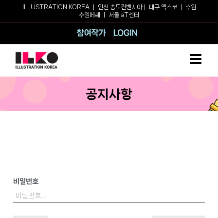
Skip
ILLUSTRATION KOREA ㅣ
인천 송도컨벤시아
ㅣ
대구 엑스코
ㅣ
수원
수원메쎄
ㅣ
서울 aT센터
to
content
참여작가
로그인
공지사항
비밀번호