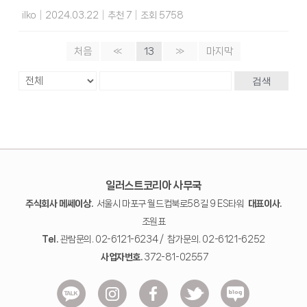
ilko
|
2024.03.22
|
추천 7
|
조회 5758
처음
«
13
»
마지막
검색
일러스트코리아 사무국
주식회사 메쎄이상.
서울시 마포구 월드컵북로58길 9 ES타워
대표이사.
조원표
Tel.
관람문의. 02-6121-6234 / 참가문의. 02-6121-6252
사업자번호.
372-81-02557