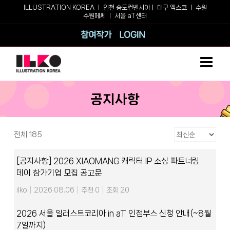
Skip
ILLUSTRATION KOREA ㅣ
인천 송도컨벤시아
ㅣ
대구 엑스코
ㅣ
수원
수원메쎄
ㅣ
서울 aT센터
to
content
참여작가
로그인
공지사항
전체 185
[공지사항] 2026 XIAOMANG 캐릭터 IP 소싱 파트너링
데이 참가기업 모집 공고문
ilko
|
2026.08.06
|
추천 0
|
조회 20
2026 서울 일러스트코리아 in aT 인접부스 신청 안내(~8월
7일까지)