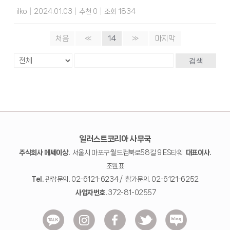
ilko
|
2024.01.03
|
추천 0
|
조회 1834
처음
«
14
»
마지막
검색
일러스트코리아 사무국
주식회사 메쎄이상.
서울시 마포구 월드컵북로58길 9 ES타워
대표이사.
조원표
Tel.
관람문의. 02-6121-6234 / 참가문의. 02-6121-6252
사업자번호.
372-81-02557