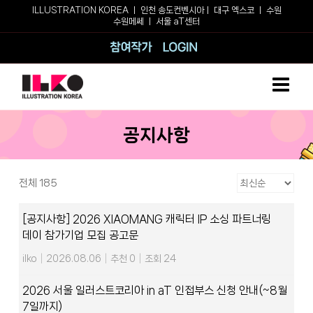
Skip
ILLUSTRATION KOREA ㅣ
인천 송도컨벤시아
ㅣ
대구 엑스코
ㅣ
수원
수원메쎄
ㅣ
서울 aT센터
to
content
참여작가
로그인
공지사항
전체 185
[공지사항] 2026 XIAOMANG 캐릭터 IP 소싱 파트너링
데이 참가기업 모집 공고문
ilko
|
2026.08.06
|
추천 0
|
조회 24
2026 서울 일러스트코리아 in aT 인접부스 신청 안내(~8월
7일까지)