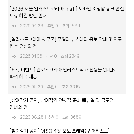
[2026 서울 일러스트코리아 in aT] 모바일 초청장 링크 연결
오류 해결 방안 안내
ilko
|
2026.04.28
|
추천 0
|
조회 1584
[일러스트코리아 사무국] 쭈일리 뉴스레터 홍보 안내 및 자료
접수 요청의 건
ilko
|
2026.01.06
|
추천 0
|
조회 2349
[제휴 이벤트] 킨코스코리아 일러스트작가 전용몰 OPEN,
파격 혜택 제공
ilko
|
2025.09.26
|
추천 0
|
조회 3318
[참여작가 공지] 참여작가 전시장 준비 매뉴얼 및 공모전
안내의 건
ilko
|
2023.08.28
|
추천 0
|
조회 3689
[참여작가 공지] MISO 4컷 포토 프레임(구 해리포토)