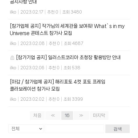
공지사항 안내
ilko
|
2023.02.17
|
추천 0
|
조회 3480
[참가업체 공지] 작가님의 세계관을 보여줘! What`s in my
Universe 콘테스트 참가사 모집
ilko
|
2023.02.08
|
추천 0
|
조회 4687
[참가기업 공지] 일러스트코리아 초청장 활용방안 안내
ilko
|
2023.02.06
|
추천 0
|
조회 538
[마감 / 참가업체 공지] 해리포토 4컷 포토 프레임
콜라보레이션 참가사 모집
ilko
|
2023.02.02
|
추천 0
|
조회 3399
처음
«
16
»
마지막
검색