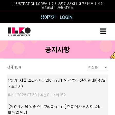
Skip
ILLUSTRATION KOREA ㅣ
인천 송도컨벤시아
ㅣ
대구 엑스코
ㅣ
수원
수원메쎄
ㅣ
서울 aT센터
to
content
참여작가
로그인
공지사항
전체 184
2026 서울 일러스트코리아 in aT 인접부스 신청 안내(~8월
7일까지)
ilko
|
2026.07.30
|
추천 0
|
조회 152
[2026 서울 일러스트코리아 in aT] 참여작가 전시회 준비
매뉴얼 안내