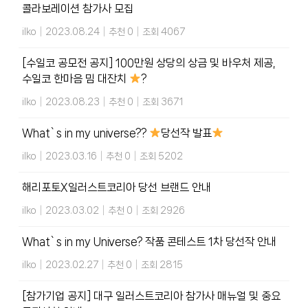
콜라보레이션 참가사 모집
ilko
|
2023.08.24
|
추천 0
|
조회 4067
[수일코 공모전 공지] 100만원 상당의 상금 및 바우처 제공,
수일코 한마음 밈 대잔치
?
ilko
|
2023.08.23
|
추천 0
|
조회 3671
What`s in my universe??
당선작 발표
ilko
|
2023.03.16
|
추천 0
|
조회 5202
해리포토X일러스트코리아 당선 브랜드 안내
ilko
|
2023.03.02
|
추천 0
|
조회 2926
What`s in my Universe? 작품 콘테스트 1차 당선작 안내
ilko
|
2023.02.27
|
추천 0
|
조회 2815
[참가기업 공지] 대구 일러스트코리아 참가사 매뉴얼 및 중요