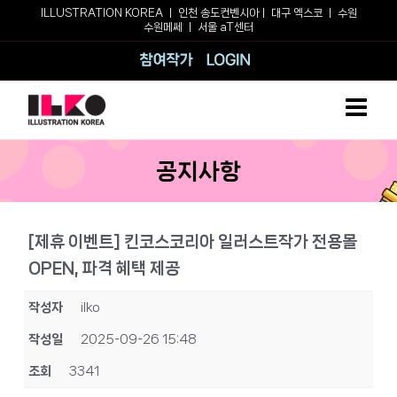
Skip
ILLUSTRATION KOREA ㅣ
인천 송도컨벤시아
ㅣ
대구 엑스코
ㅣ
수원
수원메쎄
ㅣ
서울 aT센터
to
content
참여작가
로그인
공지사항
[제휴 이벤트] 킨코스코리아 일러스트작가 전용몰
OPEN, 파격 혜택 제공
작성자
ilko
작성일
2025-09-26 15:48
조회
3341