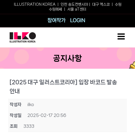
Skip
ILLUSTRATION KOREA ㅣ
인천 송도컨벤시아
ㅣ
대구 엑스코
ㅣ
수원
수원메쎄
ㅣ
서울 aT센터
to
content
참여작가
로그인
공지사항
[2025 대구 일러스트코리아] 입장 바코드 발송
안내
작성자
ilko
작성일
2025-02-17 20:56
조회
3333