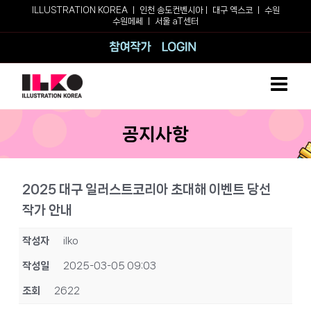
Skip
ILLUSTRATION KOREA ㅣ
인천 송도컨벤시아
ㅣ
대구 엑스코
ㅣ
수원
수원메쎄
ㅣ
서울 aT센터
to
content
참여작가
로그인
공지사항
2025 대구 일러스트코리아 초대해 이벤트 당선
작가 안내
작성자
ilko
작성일
2025-03-05 09:03
조회
2622