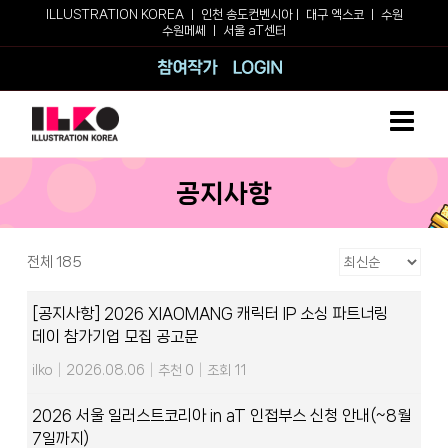
Skip
ILLUSTRATION KOREA ㅣ
인천 송도컨벤시아
ㅣ
대구 엑스코
ㅣ
수원
수원메쎄
ㅣ
서울 aT센터
to
content
참여작가
로그인
공지사항
전체 185
[공지사항] 2026 XIAOMANG 캐릭터 IP 소싱 파트너링
데이 참가기업 모집 공고문
ilko
|
2026.08.06
|
추천 0
|
조회 11
2026 서울 일러스트코리아 in aT 인접부스 신청 안내(~8월
7일까지)