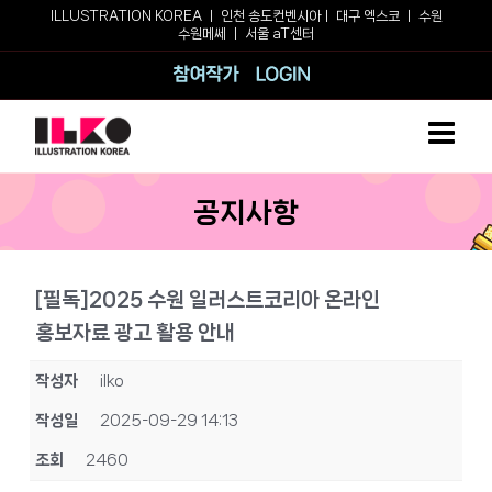
Skip
ILLUSTRATION KOREA ㅣ
인천 송도컨벤시아
ㅣ
대구 엑스코
ㅣ
수원
수원메쎄
ㅣ
서울 aT센터
to
content
참여작가
로그인
공지사항
[필독]2025 수원 일러스트코리아 온라인
홍보자료 광고 활용 안내
작성자
ilko
작성일
2025-09-29 14:13
조회
2460