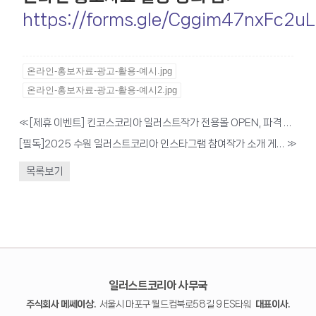
https://forms.gle/Cggim47nxFc2u
온라인-홍보자료-광고-활용-예시.jpg
온라인-홍보자료-광고-활용-예시2.jpg
«
[제휴 이벤트] 킨코스코리아 일러스트작가 전용몰 OPEN, 파격 혜택 제공
[필독]2025 수원 일러스트코리아 인스타그램 참여작가 소개 게시물 업로드 안내
»
목록보기
일러스트코리아 사무국
주식회사 메쎄이상.
서울시 마포구 월드컵북로58길 9 ES타워
대표이사.