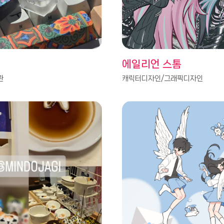
에일리언 스톰
관
캐릭터디자인/그래픽디자인