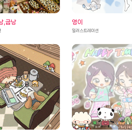
낭,굽낭
영이
션
일러스트레이션