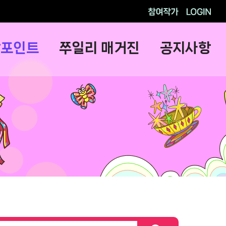
참여작가
로그인
람포인트
쭈일리 매거진
공지사항