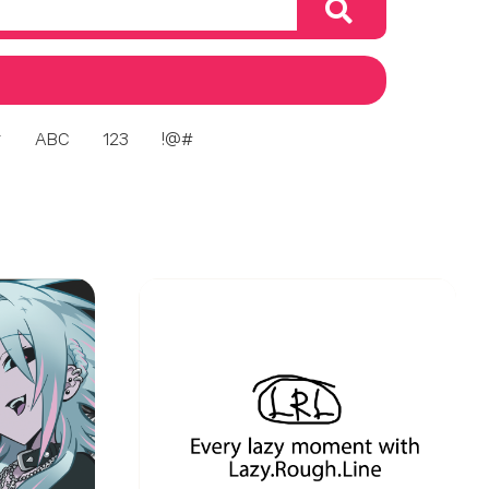
ㅎ
ABC
123
!@#