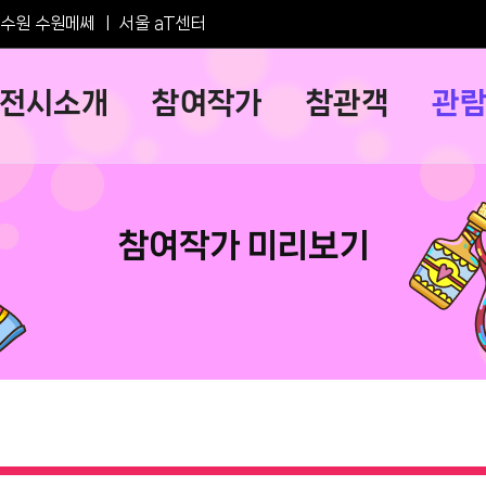
수원 수원메쎄
ㅣ
서울 aT센터
전시소개
참여작가
참관객
관
참여작가 미리보기