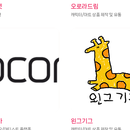
켓
오로라드림
션
캐릭터/아트 상품 제작 및 유통
아
왼그기그
오/아티스트 플랫폼
캐릭터/아트 상품 제작 및 유통