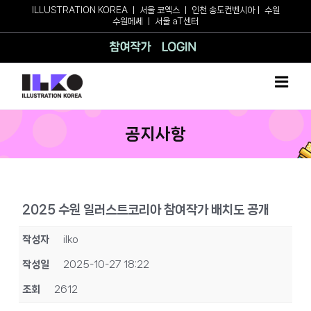
Skip
ILLUSTRATION KOREA
ㅣ
서울 코엑스
ㅣ
인천 송도컨벤시아
ㅣ
수원
수원메쎄
ㅣ
서울 aT센터
to
content
참여작가
로그인
공지사항
2025 수원 일러스트코리아 참여작가 배치도 공개
작성자
ilko
작성일
2025-10-27 18:22
조회
2612