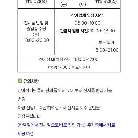
11월 6일(목)
11월 9일(일)
(금)
(토)
참가업체 입장 시간:
전시품 반입 및
08:00~10:00
출입증 수령
관람객 입장 시간:
10:00~18:00
수령 :
13:00~20:00
부스 철거
18:00~21:00
전시장 내 차량 진입 : 13:00~17:00
(*차량 17:00 이후 모두 출차)
유의사항
참여작가님들의 편의를 위해 13시부터 전시품 반입 가능
변경
차량 진입이 아닌 하역장에서 전시품 도수 운반을
권장드립니다.
(하역장에서 전시장으로 바로 진입 가능), 주최측에서 카트
제공 예정.