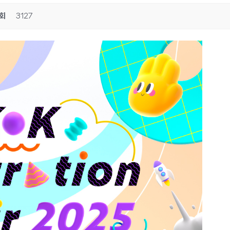
회
3127