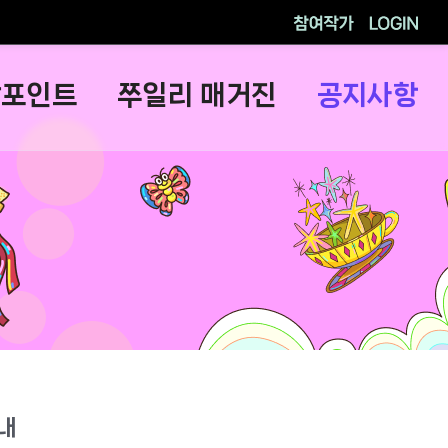
참여작가
로그인
람포인트
쭈일리 매거진
공지사항
안내