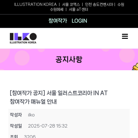
Skip
ILLUSTRATION KOREA
ㅣ
서울 코엑스
ㅣ
인천 송도컨벤시아
ㅣ
수원
수원메쎄
ㅣ
서울 aT센터
to
content
참여작가
로그인
공지사항
[참여작가 공지] 서울 일러스트코리아 IN AT
참여작가 매뉴얼 안내
작성자
ilko
작성일
2025-07-28 15:32
조회
3206