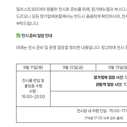
일러스트코리아의 원활한 전시회 준비를 위해, 참가매뉴얼과 부스
드리오니 모든 참가업체분들께서는 반드시 꼼꼼하게 확인하시어, 전시
부탁드립니다.
전시 준비 일정 안내
아래는 전시 준비 및 운영 일정을 정리한 내용입니다. 참고하여 전시
9월 11일(목)
9월 12일(금)
9월 13일(토
참가업체 입장 시간:
0
전시품 반입 및
관람객 입장 시간:
10
출입증 수령
수령 :
15:00~20:00
전시장 내 차량 진입 : 15:00~17
(*차량 17:00 이후 모두 출차)