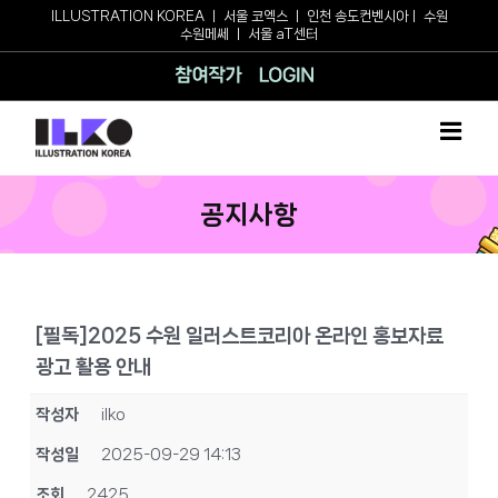
Skip
ILLUSTRATION KOREA
ㅣ
서울 코엑스
ㅣ
인천 송도컨벤시아
ㅣ
수원
수원메쎄
ㅣ
서울 aT센터
to
content
참여작가
로그인
공지사항
[필독]2025 수원 일러스트코리아 온라인 홍보자료
광고 활용 안내
작성자
ilko
작성일
2025-09-29 14:13
조회
2425