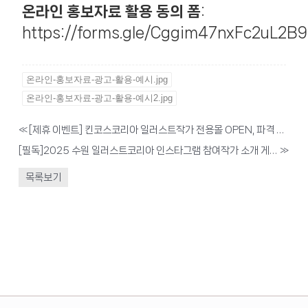
온라인 홍보자료 활용 동의 폼
:
https://forms.gle/Cggim47nxFc2uL2B9
온라인-홍보자료-광고-활용-예시.jpg
온라인-홍보자료-광고-활용-예시2.jpg
«
[제휴 이벤트] 킨코스코리아 일러스트작가 전용몰 OPEN, 파격 혜택 제공
[필독]2025 수원 일러스트코리아 인스타그램 참여작가 소개 게시물 업로드 안내
»
목록보기