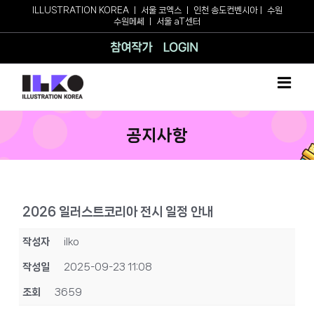
Skip
ILLUSTRATION KOREA
ㅣ
서울 코엑스
ㅣ
인천 송도컨벤시아
ㅣ
수원
수원메쎄
ㅣ
서울 aT센터
to
content
참여작가
로그인
공지사항
2026 일러스트코리아 전시 일정 안내
작성자
ilko
작성일
2025-09-23 11:08
조회
3659