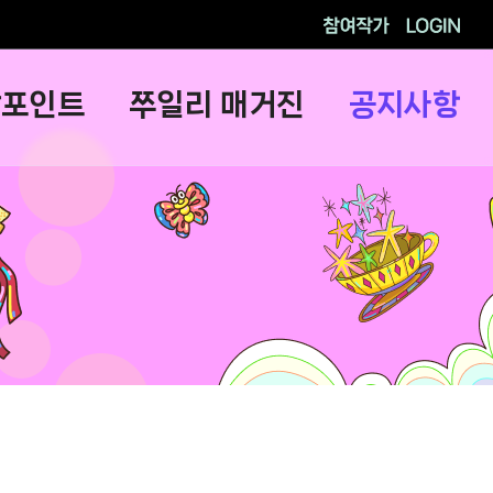
참여작가
로그인
람포인트
쭈일리 매거진
공지사항