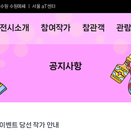
수원 수원메쎄
ㅣ
서울 aT센터
전시소개
참여작가
참관객
관
공지사항
 이벤트 당선 작가 안내