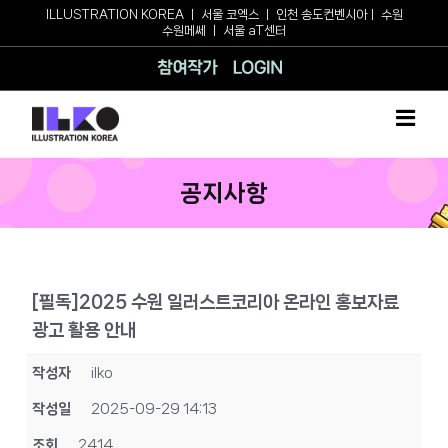
Skip
ILLUSTRATION KOREA
ㅣ
서울 코엑스
ㅣ
인천 송도컨벤시아
ㅣ
수원
수원메쎄
ㅣ
서울 aT센터
to
content
참여작가
로그인
공지사항
[필독]2025 수원 일러스트코리아 온라인 홍보자료
광고 활용 안내
작성자
ilko
작성일
2025-09-29 14:13
조회
2414