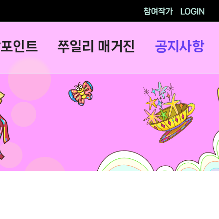
참여작가
로그인
람포인트
쭈일리 매거진
공지사항