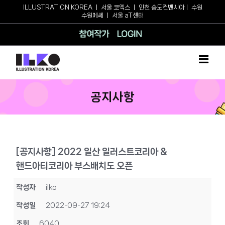
Skip
ILLUSTRATION KOREA
ㅣ
서울 코엑스
ㅣ
인천 송도컨벤시아
ㅣ
수원
수원메쎄
ㅣ
서울 aT센터
to
content
참여작가
로그인
공지사항
[공지사항] 2022 일산 일러스트코리아 &
핸드아티코리아 부스배치도 오픈
작성자
ilko
작성일
2022-09-27 19:24
조회
6040