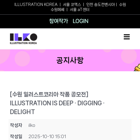
Skip
ILLUSTRATION KOREA
ㅣ
서울 코엑스
ㅣ
인천 송도컨벤시아
ㅣ
수원
수원메쎄
ㅣ
서울 aT센터
to
content
참여작가
로그인
공지사항
[수원 일러스트코리아 작품 공모전]
ILLUSTRATION IS DEEP · DIGGING ·
DELIGHT
작성자
ilko
작성일
2025-10-10 15:01