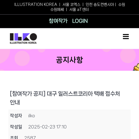
Skip
ILLUSTRATION KOREA
ㅣ
서울 코엑스
ㅣ
인천 송도컨벤시아
ㅣ
수원
수원메쎄
ㅣ
서울 aT센터
to
content
참여작가
로그인
공지사항
[참여작가 공지] 대구 일러스트코리아 택배 접수처
안내
작성자
ilko
작성일
2025-02-23 17:10
조회
2587