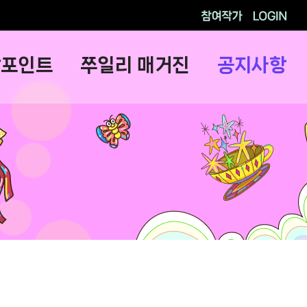
참여작가
로그인
람포인트
쭈일리 매거진
공지사항