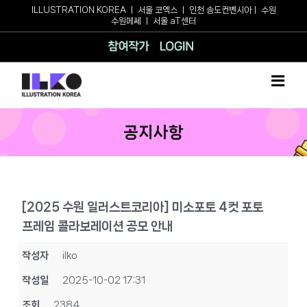
Skip
ILLUSTRATION KOREA
ㅣ
서울 코엑스
ㅣ
인천 송도컨벤시아
ㅣ
수원
수원메쎄
ㅣ
서울 aT센터
to
content
참여작가
로그인
공지사항
[2025 수원 일러스트코리아] 미소포토 4컷 포토
프레임 콜라보레이션 공모 안내
작성자
ilko
작성일
2025-10-02 17:31
조회
2384