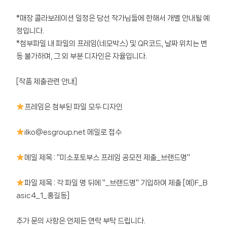
*매장 콜라보레이션 일정은 당선 작가님들에 한해서 개별 안내될 예
정입니다.
*첨부파일 내 파일의 프레임(네모박스) 및 QR코드, 날짜 위치는 변
동 불가하며, 그 외 부분 디자인은 자율입니다.
[작품 제출관련 안내]
프레임은 첨부된 파일 모두 디자인
ilko@esgroup.net 메일로 접수
메일 제목 : "미소포토부스 프레임 공모전 제출_브랜드명"
파일 제목 : 각 파일 명 뒤에 "_브랜드명" 기입하여 제출 [예)F_B
asic4_1_홍길동]
추가 문의 사항은 언제든 연락 부탁 드립니다.