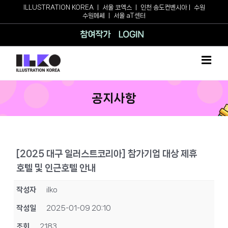
Skip
ILLUSTRATION KOREA
ㅣ
서울 코엑스
ㅣ
인천 송도컨벤시아
ㅣ
수원
수원메쎄
ㅣ
서울 aT센터
to
content
참여작가
로그인
공지사항
[2025 대구 일러스트코리아] 참가기업 대상 제휴
호텔 및 인근호텔 안내
작성자
ilko
작성일
2025-01-09 20:10
조회
2183