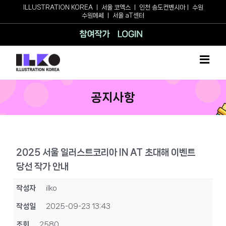
Skip
ILLUSTRATION KOREA
ㅣ
서울 코엑스
ㅣ
인천 송도컨벤시아
ㅣ
수원
수원메쎄
ㅣ
서울 aT센터
to
content
참여작가
로그인
공지사항
2025 서울 일러스트코리아 IN AT 초대해 이벤트
당선 작가 안내
작성자
ilko
작성일
2025-09-23 13:43
조회
2580