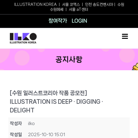
Skip
ILLUSTRATION KOREA
ㅣ
서울 코엑스
ㅣ
인천 송도컨벤시아
ㅣ
수원
수원메쎄
ㅣ
서울 aT센터
to
content
참여작가
로그인
공지사항
[수원 일러스트코리아 작품 공모전]
ILLUSTRATION IS DEEP · DIGGING ·
DELIGHT
작성자
ilko
작성일
2025-10-10 15:01