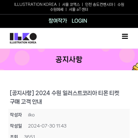
Skip
ILLUSTRATION KOREA
ㅣ
서울 코엑스
ㅣ
인천 송도컨벤시아
ㅣ
수원
수원메쎄
ㅣ
서울 aT센터
to
content
참여작가
로그인
공지사항
[공지사항] 2024 수원 일러스트코리아 티몬 티켓
구매 고객 안내
작성자
ilko
작성일
2024-07-30 11:43
조회
3651