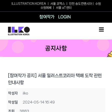
Skip
ILLUSTRATION KOREA
ㅣ
서울 코엑스
ㅣ
인천 송도컨벤시아
ㅣ
수원
수원메쎄
ㅣ
서울 aT센터
to
content
참여작가
로그인
공지사항
[참여작가 공지] 서울 일러스트코리아 택배 도착 관련
안내사항
작성자
ilko
작성일
2024-05-14 16:49
조회
3883